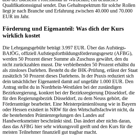
Qualifikationssignal sendet. Das Gehaltsspektrum für solche Rollen
liegt je nach Branche und Erfahrung zwischen 40.000 und 70.000
EUR im Jahr.
Förderung und Eigenanteil: Was dich der Kurs
wirklich kostet
Die Lehrgangsgebühr beträgt 3.997 EUR. Über das Aufstiegs-
BAfÖG, offiziell Aufstiegsfortbildungsförderungsgesetz (AFBG),
werden 50 Prozent dieser Summe als Zuschuss gewährt, den du
nicht zurückzahlen musst. Die verbleibenden 50 Prozent erhältst du
als zinsloses Darlehen. Besteht du die IHK-Prüfung, erlässt der Staat
zusätzlich 50 Prozent dieses Darlehens. In der Praxis reduziert sich
dein tatsächlicher Eigenanteil damit auf ungefähr 1.000 EUR. Den
Antrag stellst du in Nordrhein-Westfalen bei der zuständigen
Bezirksregierung, konkret bei der Bezirksregierung Düsseldorf, die
für den Regierungsbezirk Düsseldorf, zu dem Neuss gehört, die
Förderanträge bearbeitet. Eine Meisterprämienlösung wie in Bayern
oder Hessen existiert in NRW für den Wirtschaftsfachwirt nicht, da
die bestehenden Prämienregelungen des Landes auf
Handwerksmeister beschränkt sind. Das ändert aber nichts daran,
dass das AFBG hier sehr wirkungsvoll greift und den Kurs für die
meisten Teilnehmer finanziell gut tragbar macht.