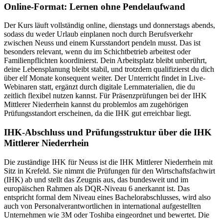
Online-Format: Lernen ohne Pendelaufwand
Der Kurs läuft vollständig online, dienstags und donnerstags abends,
sodass du weder Urlaub einplanen noch durch Berufsverkehr
zwischen Neuss und einem Kursstandort pendeln musst. Das ist
besonders relevant, wenn du im Schichtbetrieb arbeitest oder
Familienpflichten koordinierst. Dein Arbeitsplatz bleibt unberührt,
deine Lebensplanung bleibt stabil, und trotzdem qualifizierst du dich
über elf Monate konsequent weiter. Der Unterricht findet in Live-
Webinaren statt, ergänzt durch digitale Lernmaterialien, die du
zeitlich flexibel nutzen kannst. Für Präsenzprüfungen bei der IHK
Mittlerer Niederrhein kannst du problemlos am zugehörigen
Prüfungsstandort erscheinen, da die IHK gut erreichbar liegt.
IHK-Abschluss und Prüfungsstruktur über die IHK
Mittlerer Niederrhein
Die zuständige IHK für Neuss ist die IHK Mittlerer Niederrhein mit
Sitz in Krefeld. Sie nimmt die Prüfungen für den Wirtschaftsfachwirt
(IHK) ab und stellt das Zeugnis aus, das bundesweit und im
europäischen Rahmen als DQR-Niveau 6 anerkannt ist. Das
entspricht formal dem Niveau eines Bachelorabschlusses, wird also
auch von Personalverantwortlichen in international aufgestellten
Unternehmen wie 3M oder Toshiba eingeordnet und bewertet. Die