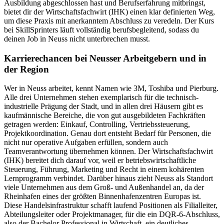
Ausbildung abgeschlossen hast und Berufserfahrung mitbringst,
bietet dir der Wirtschaftsfachwirt (IHK) einen klar definierten Weg,
um diese Praxis mit anerkanntem Abschluss zu veredeln. Der Kurs
bei SkillSprinters läuft vollständig berufsbegleitend, sodass du
deinen Job in Neuss nicht unterbrechen musst.
Karrierechancen bei Neusser Arbeitgebern und in
der Region
Wer in Neuss arbeitet, kennt Namen wie 3M, Toshiba und Pierburg.
Alle drei Unternehmen stehen exemplarisch für die technisch-
industrielle Prägung der Stadt, und in allen drei Häusern gibt es
kaufmännische Bereiche, die von gut ausgebildeten Fachkräften
getragen werden: Einkauf, Controlling, Vertriebssteuerung,
Projektkoordination. Genau dort entsteht Bedarf für Personen, die
nicht nur operative Aufgaben erfüllen, sondern auch
Teamverantwortung übernehmen können. Der Wirtschaftsfachwirt
(IHK) bereitet dich darauf vor, weil er betriebswirtschaftliche
Steuerung, Führung, Marketing und Recht in einem kohärenten
Lernprogramm verbindet. Darüber hinaus zieht Neuss als Standort
viele Unternehmen aus dem Groß- und Außenhandel an, da der
Rheinhafen eines der größten Binnenhafenzentren Europas ist.
Diese Handelsinfrastruktur schafft laufend Positionen als Filialleiter,
Abteilungsleiter oder Projektmanager, für die ein DQR-6-Abschluss,
also der Bachelor Professional in Wirtschaft, ein deutliches